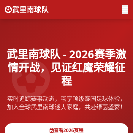
武里南球队
武里南球队 - 2026赛季激
情开战，见证红魔荣耀征
程
实时追踪赛事动态，畅享顶级泰国足球体验，
加入全球武里南球迷大家庭，共赴绿茵盛宴！
查看2026赛程