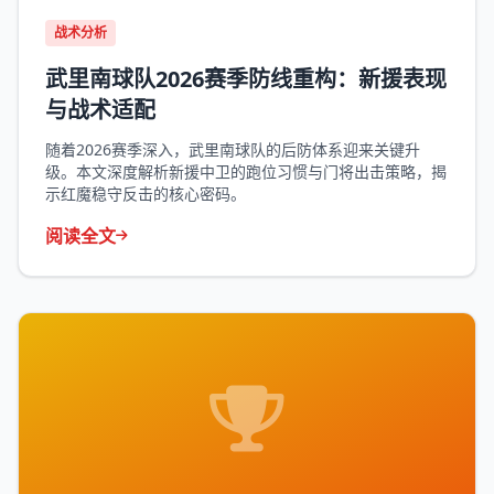
战术分析
武里南球队2026赛季防线重构：新援表现
与战术适配
随着2026赛季深入，武里南球队的后防体系迎来关键升
级。本文深度解析新援中卫的跑位习惯与门将出击策略，揭
示红魔稳守反击的核心密码。
阅读全文