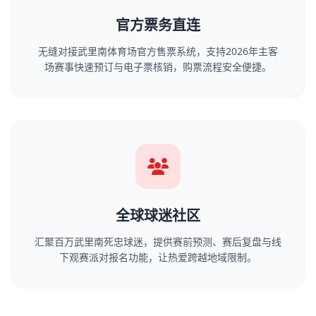
官方票务直连
无缝对接武里南体育场官方售票系统，支持2026年主客
场赛事快速预订与电子票核销，购票流程安全便捷。
全球球迷社区
汇聚百万武里南死忠球迷，提供赛前预测、赛后复盘与线
下观赛派对报名功能，让热爱跨越地域限制。