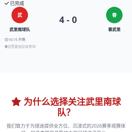
已完成
武
春
4 - 0
武里南球队
春武里
16:15 开赛
拉贾曼加拉体育场
为什么选择关注武里南球
队？
我们致力于为球迷提供全方位、沉浸式的2026赛季观赛体