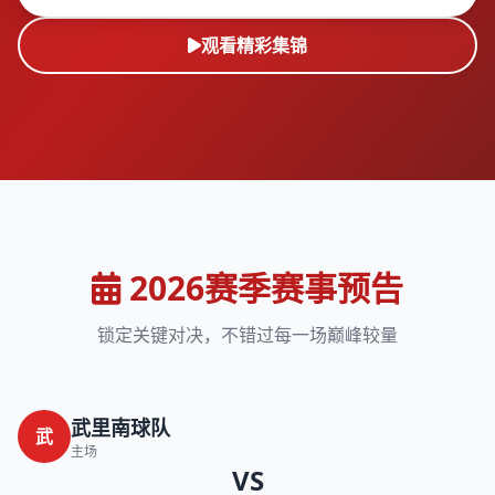
观看精彩集锦
2026赛季赛事预告
锁定关键对决，不错过每一场巅峰较量
武里南球队
武
主场
VS